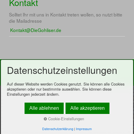
Kontakt
Solltet Ihr mit uns in Kontakt treten wollen, so nutzt bitte
die Mailadresse
Kontakt@DieGohliser.de
Datenschutzeinstellungen
Startseite
Kontakt
Impressum
Diese Homepage erhebt keinen Anspruch auf besondere Schönheit
oder besonderes Interesse.
Website erstellt mit Zeta Producer
Auf dieser Website werden Cookies genutzt. Sie können alle Cookies
akzeptieren oder nur bestimmte auswählen. Sie können diese
Einstellungen jederzeit ändern.
Alle ablehnen
Alle akzeptieren
Cookie-Einstellungen
Datenschutzerklärung
|
Impressum