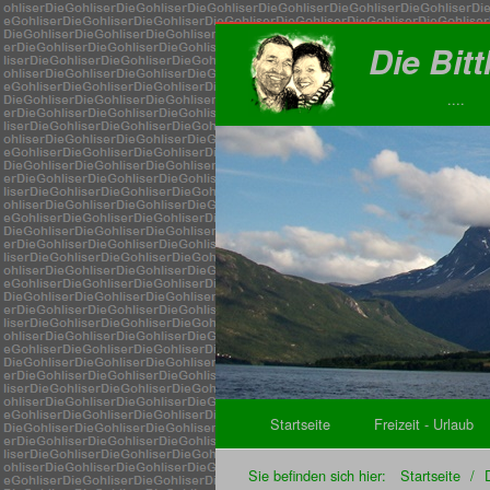
Die Bit
....
Startseite
Freizeit - Urlaub
Sie befinden sich hier:
Startseite
/