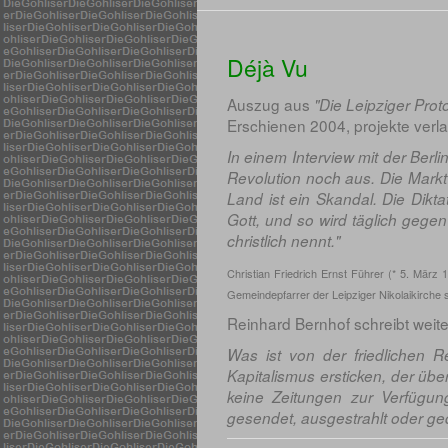
Déjà Vu
Auszug aus
"Die Leipziger Prot
Erschienen 2004, projekte verl
In einem Interview mit der Berli
Revolution noch aus. Die Marktwi
Land ist ein Skandal. Die Dikta
Gott, und so wird täglich gegen
christlich nennt."
Christian Friedrich Ernst Führer (* 5. März
Gemeindepfarrer der Leipziger Nikolaikirche s
Reinhard Bernhof schreibt weite
Was ist von der friedlichen 
Kapitalismus ersticken, der üb
keine Zeitungen zur Verfügun
gesendet, ausgestrahlt oder g