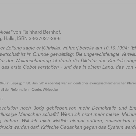
von Reinhard Bernhof.
okolle"
ag Halle, ISBN 3-937027-38-6
ner Zeitung sagte er [Christian Führer] bereits am 10.10.1994: "Eig
rtschaft ist im Grunde gewalttätig: Die ungerechtfertigte Vertei
tur der Weltanschauung ist durch die Diktatur des Kapitals abge
 das erste Gebot verstoßen - und das in einem Land, das von ein
 1943 in Leipzig; † 30. Juni 2014 ebenda) war ein deutscher evangelisch-lutherischer Pfar
eit der Reformation. (Quelle: Wikipedia)
r:
Revolution noch übrig geblieben,von mehr Demokratie und Em
erflüssige Menschen schafft? Wenn ich nicht mehr meine Meinun
g haben. Will ich mich wirklich einmal äußern, entscheidet 
edruckt werden darf. Kritische Gedanken gegen das System wer