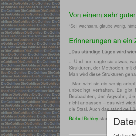
Von einem sehr gute
"Sei wachsam, glaube wenig, hinter
Erinnerungen an ein 
„Das ständige Lügen wird w
... Und nun sagte sie etwas, wa
Strukturen, der Methoden, mit d
Man wird diese Strukturen gen
„Man wird sie ein wenig adapti
unbedingt verhaften. Es gibt
Beobachten, der Argwohn, die
nicht anpassen – das wird wieder
die Stasi. Auch das ständige Lü
Date
Bärbel Bohley
starb am 11.Sep
Auf dieser W